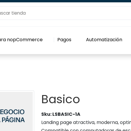
para nopCommerce
Pagos
Automatización
Basico
Sku:
LSBASIC-1A
Landing page atractiva, moderna, optim
Compatible con computadoras de escrit