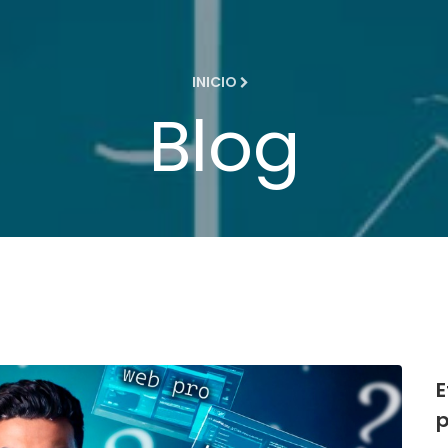
INICIO
Blog
E
p